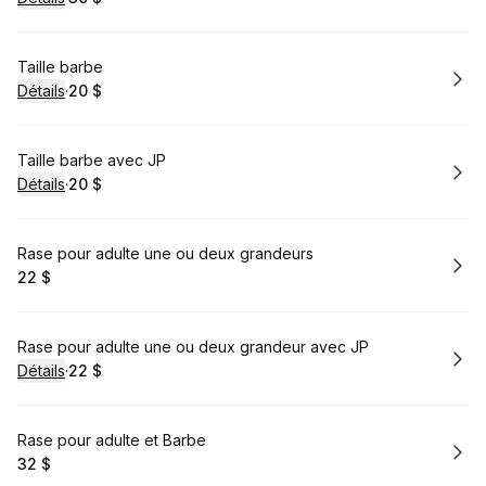
.
Prix
:
Réserver
Taille barbe
Détails
·
20 $
.
Prix
:
Réserver
Taille barbe avec JP
Détails
·
20 $
.
Prix
:
Réserver
Rase pour adulte une ou deux grandeurs
22 $
.
Prix
:
Réserver
Rase pour adulte une ou deux grandeur avec JP
Détails
·
22 $
.
Prix
:
Réserver
Rase pour adulte et Barbe
32 $
.
Prix
: