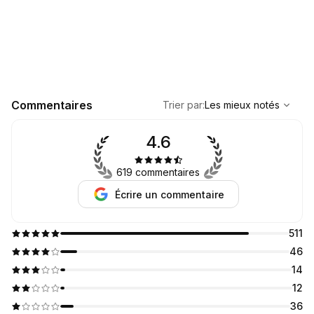
,
Les mieux notés
Sort
Commentaires
Trier par
:
Les mieux notés
4.6
619 commentaires
Écrire un commentaire
511
46
14
12
36