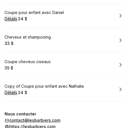
Réserver
Coupe pour enfant avec Daniel
Détails
·
24 $
.
Prix
:
Réserver
Cheveux et shampooing
33 $
.
Prix
:
Réserver
Coupe cheveux ciseaux
35 $
.
Prix
:
Réserver
Copy of Coupe pour enfant avec Nathalie
Détails
·
24 $
.
Prix
:
Nous contacter
contact@lesbarbiers.com
https://lesbarbiers.com