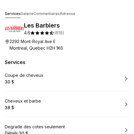
Les Barbiers
Services
Galerie
Commentaires
Adresse
Les Barbiers
4.6
(
619
)
2292 Mont-Royal Ave E
Montreal, Quebec H2H 1K6
Services
Réserver
Coupe de cheveux
30 $
.
Prix
:
Réserver
Cheveux et barbe
38 $
.
Prix
:
Réserver
Degrade des cotes seulement
Détails
·
30 $