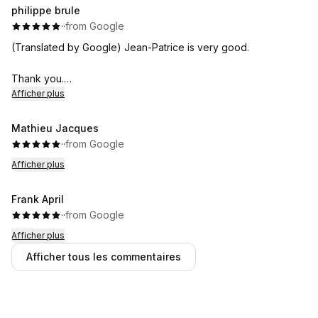
philippe brule
·
·
from Google
(Translated by Google) Jean-Patrice is very good.
Thank you.
Afficher plus
(Original)
Jean patrice est tres bon
Mathieu Jacques
·
·
from Google
Merci
Afficher plus
Frank April
·
·
from Google
Afficher plus
Afficher tous les commentaires